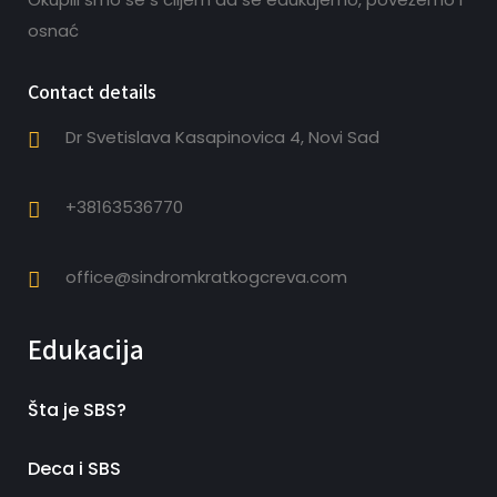
osnać
Contact details
Dr Svetislava Kasapinovica 4, Novi Sad
+38163536770
office@sindromkratkogcreva.com
Edukacija
Šta je SBS?
Deca i SBS