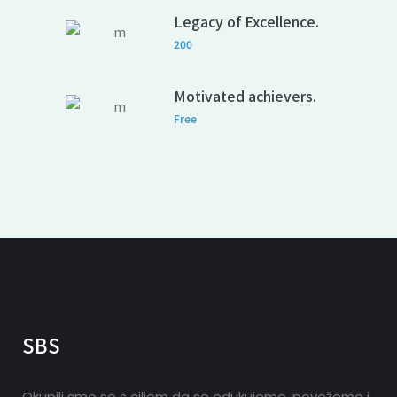
Legacy of Excellence.
200
Motivated achievers.
Free
SBS
Okupili smo se s ciljem da se edukujemo, povežemo i