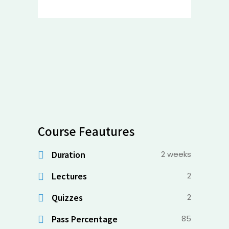
Course Feautures
Duration
2 weeks
Lectures
2
Quizzes
2
Pass Percentage
85