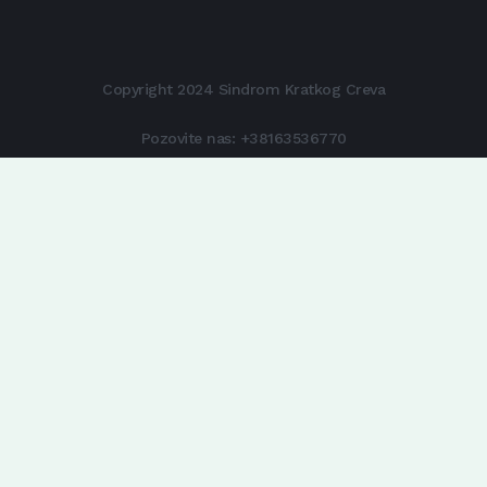
Copyright 2024 Sindrom Kratkog Creva
Pozovite nas:
+38163536770