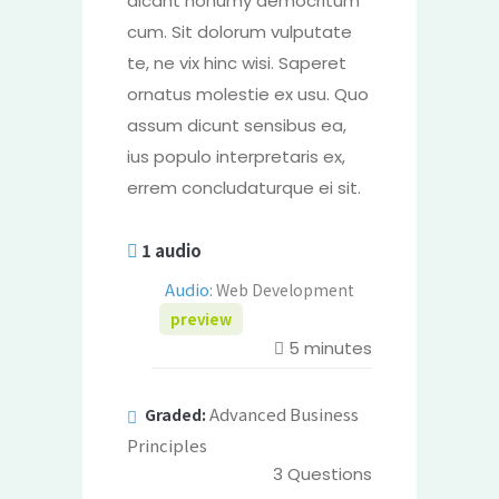
dicant nonumy democritum
cum. Sit dolorum vulputate
te, ne vix hinc wisi. Saperet
ornatus molestie ex usu. Quo
assum dicunt sensibus ea,
ius populo interpretaris ex,
errem concludaturque ei sit.
1 audio
Audio:
Web Development
preview
5
minutes
Advanced Business
Graded:
Principles
3
Questions